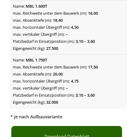
MBL 1.600T
16,00
18,40
4,50
–
3,10 – 3,60
27.500
MBL 1.750T
17,50
20,00
4,75
–
3,10 – 3,60
32.000
* je nach Aufbauvariante
Download Datenblatt