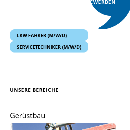
BEWERBEN
LKW FAHRER (M/W/D)
SERVICETECHNIKER (M/W/D)
UNSERE BEREICHE
Gerüstbau