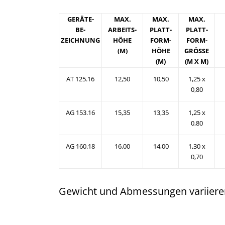
GERÄTE-
MAX.
MAX.
MAX.
BE-
ARBEITS-
PLATT-
PLATT-
ZEICHNUNG
HÖHE
FORM-
FORM-
(M)
HÖHE
GRÖSSE
(M)
(M X M)
AT 125.16
12,50
10,50
1,25 x
0,80
AG 153.16
15,35
13,35
1,25 x
0,80
AG 160.18
16,00
14,00
1,30 x
0,70
Gewicht und Abmessungen variieren 