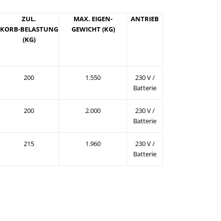
ZUL.
MAX. EIGEN-
ANTRIEB
KORB-BELASTUNG
GEWICHT (KG)
(KG)
200
1.550
230 V /
Batterie
200
2.000
230 V /
Batterie
215
1.960
230 V /
Batterie