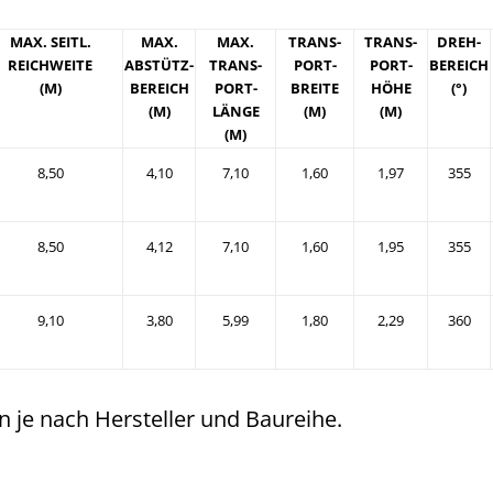
MAX. SEITL.
MAX.
MAX.
TRANS-
TRANS-
DREH-
REICHWEITE
ABSTÜTZ-
TRANS-
PORT-
PORT-
BEREICH
(M)
BEREICH
PORT-
BREITE
HÖHE
(°)
(M)
LÄNGE
(M)
(M)
(M)
8,50
4,10
7,10
1,60
1,97
355
8,50
4,12
7,10
1,60
1,95
355
9,10
3,80
5,99
1,80
2,29
360
je nach Hersteller und Baureihe.